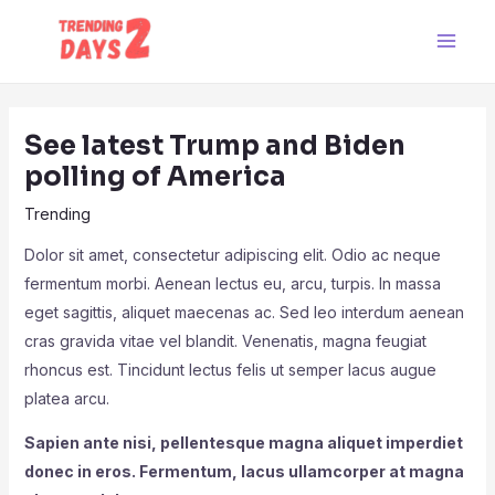
Skip
Post
Main
to
navigation
Men
content
See latest Trump and Biden
polling of America
Trending
Dolor sit amet, consectetur adipiscing elit. Odio ac neque
fermentum morbi. Aenean lectus eu, arcu, turpis. In massa
eget sagittis, aliquet maecenas ac. Sed leo interdum aenean
cras gravida vitae vel blandit. Venenatis, magna feugiat
rhoncus est. Tincidunt lectus felis ut semper lacus augue
platea arcu.
Sapien ante nisi, pellentesque magna aliquet imperdiet
donec in eros. Fermentum, lacus ullamcorper at magna