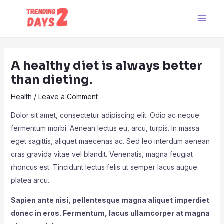
Skip
Post
Main
to
navigation
Men
content
A healthy diet is always better
than dieting.
Health
/
Leave a Comment
Dolor sit amet, consectetur adipiscing elit. Odio ac neque
fermentum morbi. Aenean lectus eu, arcu, turpis. In massa
eget sagittis, aliquet maecenas ac. Sed leo interdum aenean
cras gravida vitae vel blandit. Venenatis, magna feugiat
rhoncus est. Tincidunt lectus felis ut semper lacus augue
platea arcu.
Sapien ante nisi, pellentesque magna aliquet imperdiet
donec in eros. Fermentum, lacus ullamcorper at magna